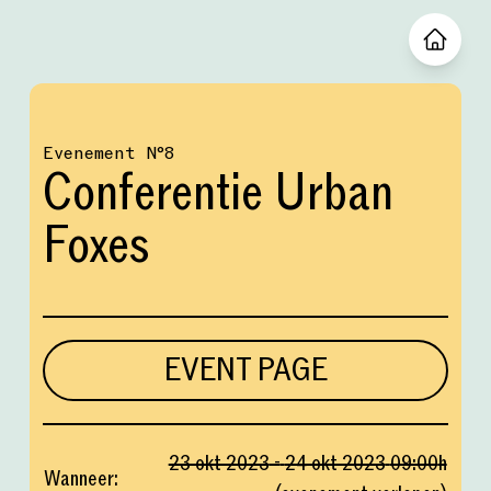
Evenement
№
8
Conferentie Urban
Foxes
EVENT PAGE
23 okt 2023
-
24 okt 2023
09:00
h
Wanneer
: