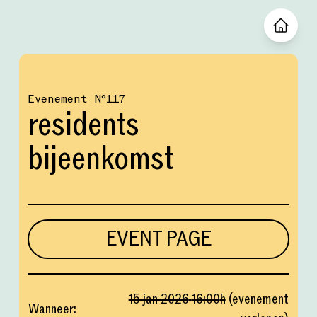
Evenement
№
117
residents
bijeenkomst
EVENT PAGE
15 jan 2026
16:00
h
(
evenement
Wanneer
: