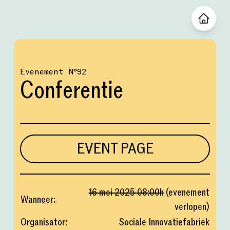
Evenement
№
92
Conferentie
EVENT PAGE
16 mei 2025
08:00
h
(
evenement
Wanneer
:
verlopen
)
Organisator
:
Sociale Innovatiefabriek