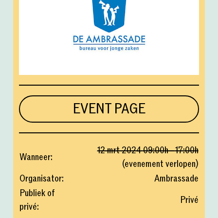
EVENT PAGE
12 mrt 2024
09:00
h -
17:00
h
Wanneer
:
(
evenement verlopen
)
Organisator
:
Ambrassade
Publiek of
Privé
privé
: