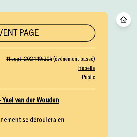
VENT PAGE
11 sept. 2024
19:30
h
(
événement passé
)
Rebelle
Public
- Yael van der Wouden
événement se déroulera en