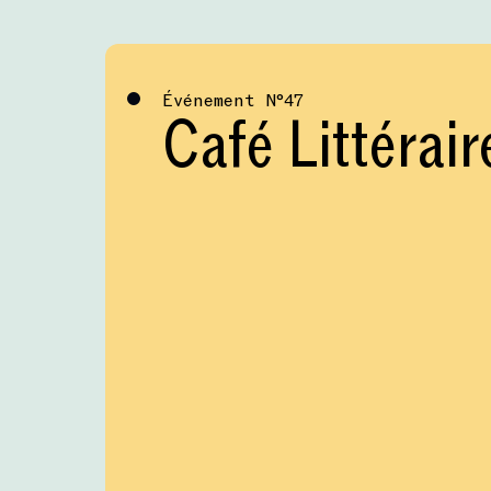
Événement
№
47
Café Littérair