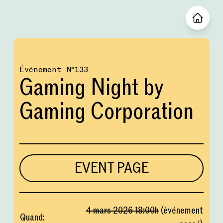
Événement
№
133
Gaming Night by
Gaming Corporation
EVENT PAGE
4 mars 2026
18:00
h
(
événement
Quand
: