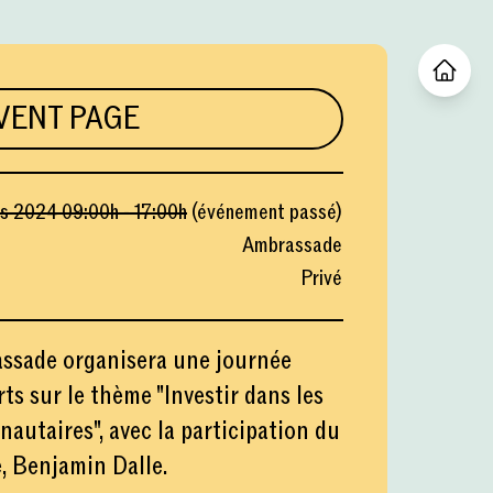
VENT PAGE
rs 2024
09:00
h -
17:00
h
(
événement passé
)
Ambrassade
Privé
assade organisera une journée
ts sur le thème "Investir dans les
autaires", avec la participation du
, Benjamin Dalle.