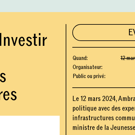
E
nvestir
Quand
:
12 ma
Organisateur
:
s
Public ou privé
:
res
Le 12 mars 2024, Ambr
politique avec des exper
infrastructures commun
ministre de la Jeunesse