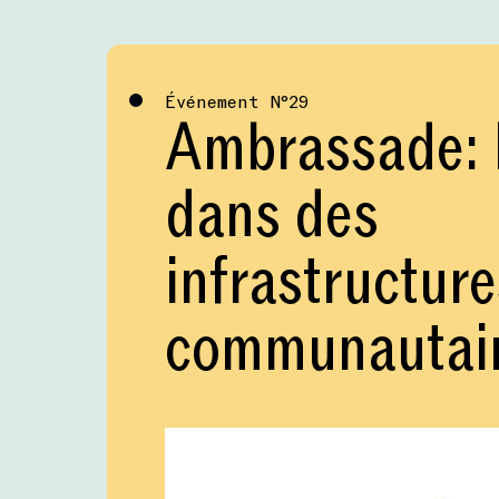
Événement
№
29
Ambrassade: I
dans des
infrastructure
communautai